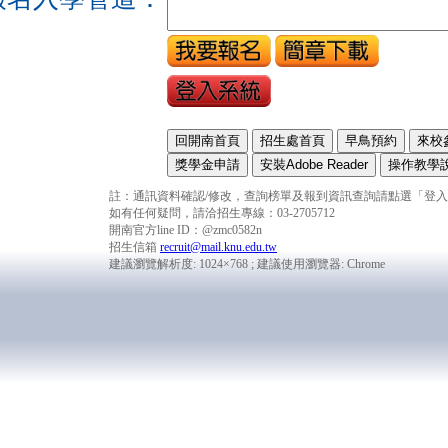
註：通訊資料確認/修改，查詢榜單及報到資訊查詢請點選「登
如有任何疑問，請洽招生專線：03-2705712
開南官方line ID：@zmc0582n
招生信箱
recruit@mail.knu.edu.tw
建議瀏覽解析度: 1024×768 ; 建議使用瀏覽器: Chrome